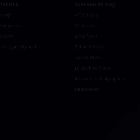
rfabriek
Snel aan de slag
n wij?
WTW filters
ctgegevens
WTW units
ccount
Brink filters
le toegankelijkheid
Zehnder filters
Ubbink filters
J.E Stork Air filters
Motorloze afzuigkappen
Filterdoeken