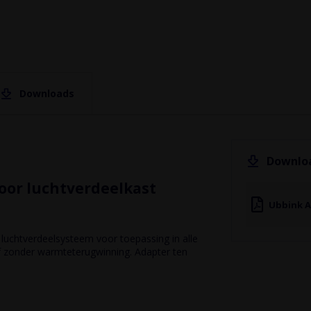
Eigenschappen
Downloads
Downloads
Ubbink
EAN
Aerfoam -
(G)
Installation
instructions
Downlo
713645213453
1.24
voor luchtverdeelkast
MB
Merk
Ubbink A
bbink
r luchtverdeelsysteem voor toepassing in alle
Bediening
 zonder warmteterugwinning. Adapter ten
via
st
app
ee