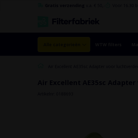
de
Gratis verzending
v.a. € 50,-
Voor 16.30 b
inhoud
Alle categorieën
WTW filters
Ma
Air Excellent AE35sc Adapter voor luchtverde
Air Excellent AE35sc Adapter 
Ga naar het
einde van de
Artikelnr: 0188693
afbeeldingen-
gallerij