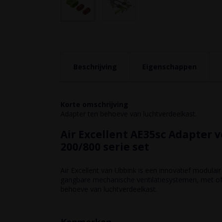
Ga naar het
begin van de
afbeeldingen-
gallerij
Korte
omschrijving
Beschrijving
Eigenschappen
Adapter
ten
behoeve
van
Korte omschrijving
luchtverdeelkast.
Adapter ten behoeve van luchtverdeelkast.
8
Air
Air Excellent AE35sc Adapter 
Excellent
200/800 serie set
U
AE35sc
Adapter
Air Excellent van Ubbink is een innovatief modulai
gangbare mechanische ventilatiesystemen, met of
voor
behoeve van luchtverdeelkast.
luchtverdeelka
200/800
N
serie