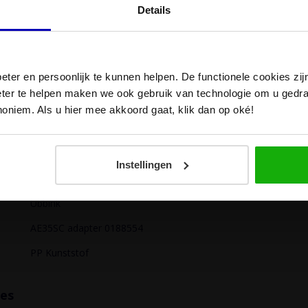
Details
Als eerste op de hoogte van onze deals?
Meld je aan voor onze nieuwsbrief en ontvang tips en
exclusieve deals!
eter en persoonlijk te kunnen helpen. De functionele cookies z
eter te helpen maken we ook gebruik van technologie om u gedr
noniem. Als u hier mee akkoord gaat, klik dan op oké!
Instellingen
Ubbink
AE35SC adapter 0188554
PP Kunststof
ies