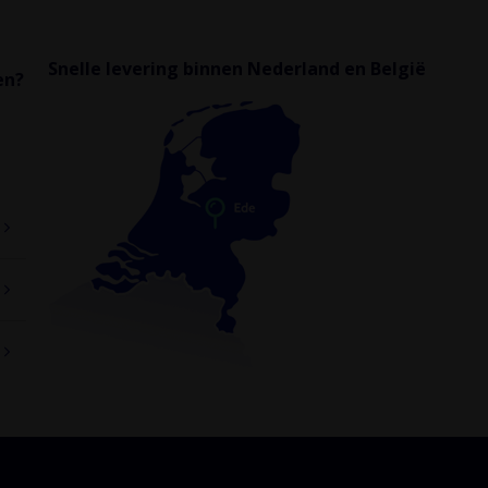
Snelle levering binnen Nederland en België
en?
Ubbink
AE35SC adapter 0188554
PP Kunststof