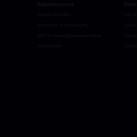
Klantenservice
Filte
Downloads
Betaalmethoden
Wie zij
Ubbink
Aerfoam -
Verzenden & retourneren
Conta
Installation
instructions
WE's en woningbouwcorporaties
Mijn a
Retourneren
Digita