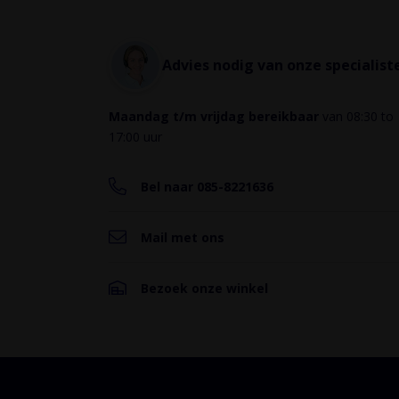
Specificaties
Advies nodig van onze specialist
Merk
Maandag t/m vrijdag bereikbaar
van 08:30 to
Type
17:00 uur
Materiaal
Bel naar 085-8221636
Handleiding
&
Mail met ons
Technische
specificaties
Bezoek onze winkel
Handleiding
Technische
specificaties