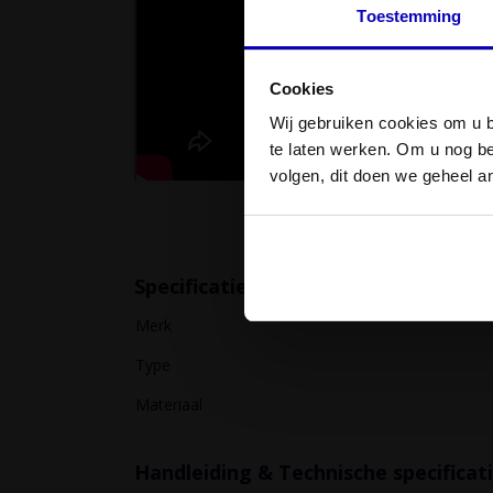
Adapter
Toestemming
ten
behoeve
van
luchtverdeelkast.
Cookies
Wij gebruiken cookies om u b
te laten werken. Om u nog b
Kenmerken
volgen, dit doen we geheel a
Stevig
materiaal
Makkelijk
in
gebruik
Specificaties
Laag
geluidsniveau
Merk
Anti
bacterieel
Type
Eenvoudige
montage
Materiaal
Productvideo
Handleiding & Technische specificat