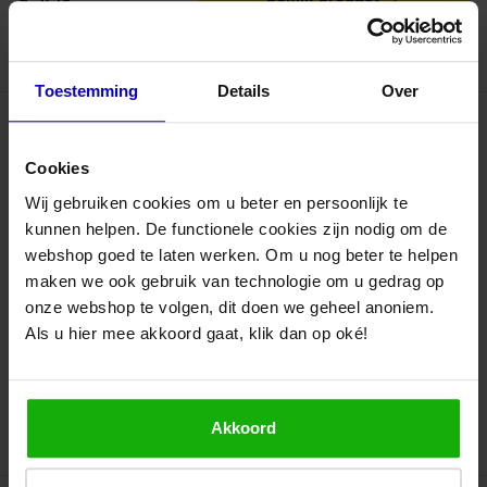
€ 3,71
Artikelnr.: PVCKP-55-24/91
Toestemming
Details
Over
Variabele bocht 3° t/m 48° -
204x60mm
Cookies
Kunststof luchtkanalen van de
Wij gebruiken cookies om u beter en persoonlijk te
hoogste kwaliteit
Makkelijk te verwerken & erg duurzaam
kunnen helpen. De functionele cookies zijn nodig om de
Met lijm makkelijk gemonteerd
webshop goed te laten werken. Om u nog beter te helpen
Witte kleur
maken we ook gebruik van technologie om u gedrag op
onze webshop te volgen, dit doen we geheel anoniem.
Op werkdagen voor 16:30 besteld,
morgen
bezorgd
Als u hier mee akkoord gaat, klik dan op oké!
€ 8,09
Bekijk product
€ 6,69
Akkoord
Artikelnr.: PVCKP-204-24/91