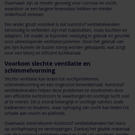
Daarnaast zijn ze minder gevoelig voor corrosie en vocht,
waardoor ze een langere levensduur hebben en minder
onderhoud vereisen.
Een ander groot voordeel is dat kunststof ventilatiekanalen
eenvoudig te verbinden zijn met hulpstukken, zoals bochten en
adapters. Dit maakt ze bijzonder veelzijdig in gebruik en geschikt
voor uiteenlopende ventilatiesystemen. Door het gebruik van
pvc lijm kunnen de buizen stevig worden gekoppeld, wat zorgt
voor een lekvrij en efficiënt luchtkanaal.
Voorkom slechte ventilatie en
schimmelvorming
Slechte ventilatie kan leiden tot vochtproblemen,
schimmelvorming en een ongezond binnenklimaat. Kunststof
ventilatiekanalen helpen deze problemen te voorkomen door
een efficiënte luchtstroom te waarborgen en vochtige lucht snel
af te voeren. Dit is vooral belangrijk in vochtige ruimtes zoals
badkamers en keukens, waar ophoping van vocht kan leiden tot
schade aan muren en plafonds.
Daarnaast minimaliseren kunststof ventilatiekanalen het risico
op stofophoping en verstoppingen. Dankzij het gladde materiaal
van de kunststof ventilatiebuizen kan lucht vrij circuleren zonder