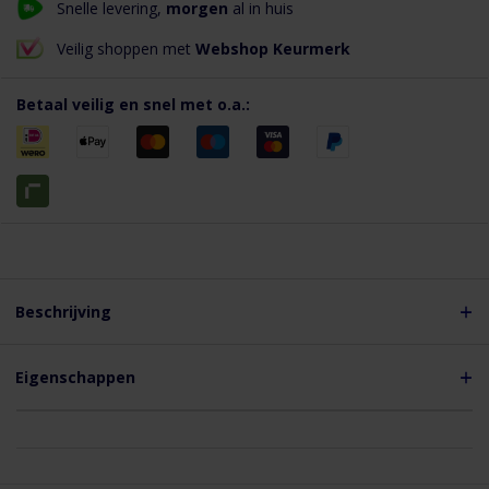
Snelle levering,
morgen
al in huis
Veilig shoppen met
Webshop Keurmerk
Betaal veilig en snel met o.a.:
Beschrijving
Korte omschrijving
Aluminium plakplaat geschikt voor Multivent Ø131/5V vlak-hellend
Eigenschappen
dak 5 - 25° en Multivent Ø166 vlak-hellend 5-15°
Eigenschappen
Aluminium plakplaat - Multivent Ø131/5V en
Multivent Ø166