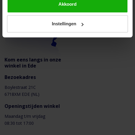
Akkoord
Instellingen
Kom eens langs in onze
winkel in Ede
Bezoekadres
Boylestraat 21C
6718XM EDE (NL)
Openingstijden winkel
Maandag t/m vrijdag
08:30 tot 17:00