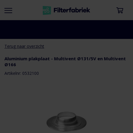
Terug naar overzicht
Aluminium plakplaat - Multivent Ø131/5V en Multivent
Ø166
aar het
e van de
Artikelnr: 0532100
eldingen-
rij