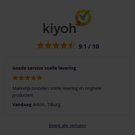
EAN (G)
8713645014401
Alumnium plakplaat geschikt voor doorvoer Multivent 131 en
Multivent 5V. Deze plakplaat is dan geschikt voor een vlak-hellend
Diameter
125 mm
dak tussen de 5°-25° graden.
150 mm
Tevens is de aluminium plakplaat geschikt voor de Multivent 166,
160 mm
dan is deze plakplaat geschikt voor een vlak-hellend dak tussen de
5°-15° graden.
Merk
Ubbink
9.1 / 10
Diameter plakplaat = 530mm
Materiaal
Aluminium
Goede service snelle levering
Bediening via app
Nee
Type hulpstukken
Glijschalen
Makkelijk bestellen snelle levering en originele
producten!
Toepassing
Schuin dak
Vandaag
Anton, Tilburg
Spirobuis
WTW
Bekijk alle verhalen
Product Type
Dakdoorvoeren