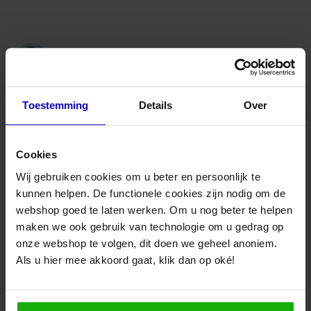
Kleur
Zwart
Advies nodig van onze specialisten?
Maandag t/m vrijdag bereikbaar
van 08:30 to 17:00 uur
Toestemming
Details
Over
Bel naar 085-8221636
Cookies
Wij gebruiken cookies om u beter en persoonlijk te
Mail met ons
kunnen helpen. De functionele cookies zijn nodig om de
webshop goed te laten werken. Om u nog beter te helpen
Bezoek onze winkel
maken we ook gebruik van technologie om u gedrag op
onze webshop te volgen, dit doen we geheel anoniem.
Snelle levering binnen Nederland en België
Als u hier mee akkoord gaat, klik dan op oké!