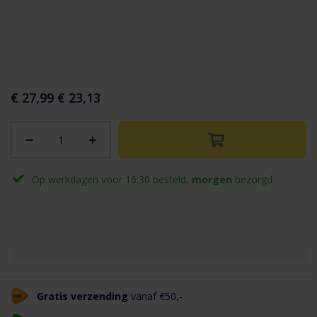
aar het
n van de
eldingen-
€ 27,99
€ 23,13
rij
Op werkdagen voor 16:30 besteld,
morgen
bezorgd
Gratis verzending
vanaf €50,-