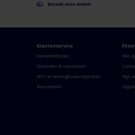
Toepassing:
Bezoek onze winkel
Voor
toe-
S
en
afvoer
e
van
m
lucht.
Zowel
Klantenservice
Filte
voor
binnen-
Betaalmethoden
Wie zij
als
Verzenden & retourneren
Conta
buitenrooster.
Standaard:
WE's en woningbouwcorporaties
Mijn a
geborsteld
Retourneren
Digita
RVS
304.
stalen
klemveren
voor
eenvoudige
montage
in