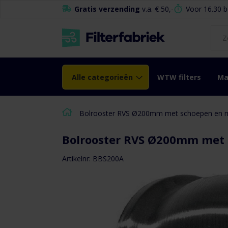
de
Gratis verzending
v.a. € 50,-
Voor 16.30 b
inhoud
Alle categorieën
WTW filters
Ma
Bolrooster RVS Ø200mm met schoepen en
Bolrooster RVS Ø200mm met
Ga naar het
einde van de
Artikelnr: BBS200A
afbeeldingen-
gallerij