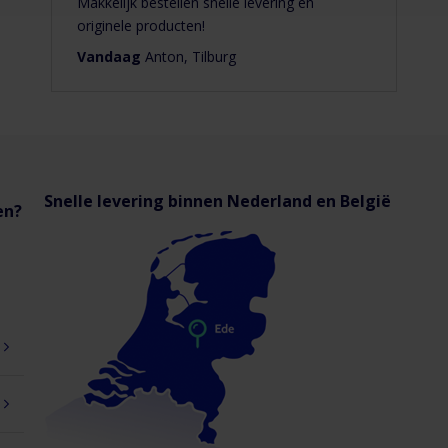
Makkelijk bestellen snelle levering en
evel
originele producten!
Product
Vandaag
Anton, Tilburg
Type
entilatieroosters
uiten
Geschikt
voor
Snelle levering binnen Nederland en België
en?
ucht-
fvoer
ucht-
oevoer
Kleur
VS
Roestvrij
taal)