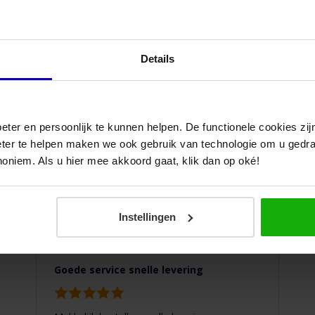
ond
als buitenrooster.
Merk
hisper
Details
Materiaal
in buis
VS
Roestvrij
eter en persoonlijk te kunnen helpen. De functionele cookies z
taal)
rkomt streepvorming van water langs de muur,
eter te helpen maken we ook gebruik van technologie om u gedr
noniem. Als u hier mee akkoord gaat, klik dan op oké!
Bediening
via
app
Instellingen
ee
Toepassing
esign
Goede service snelle levering
uur