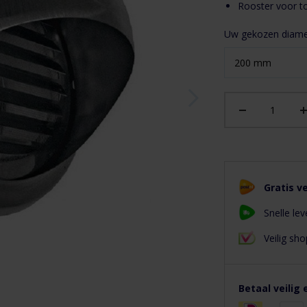
Rooster voor t
Uw gekozen diame
Gratis v
Snelle lev
Veilig s
Betaal veilig 