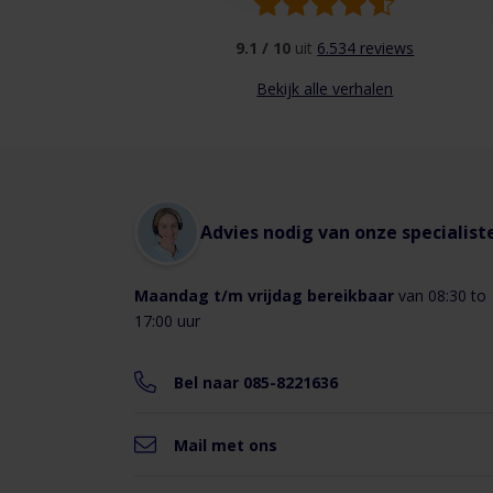
g
buisaansluiting
met
9.1 / 10
uit
6.534 reviews
stalen
klemveren
Bekijk alle verhalen
voor
V
eenvoudige
b
en
snelle
montage
in
buis
Advies nodig van onze specialist
L
200mm
(bevestiging
a
met
Maandag t/m vrijdag bereikbaar
van 08:30 to
L
schroeven
17:00 uur
t
is
ook
mogelijk).
Bel naar 085-8221636
Binnenzijde
R
voorzien
(
van
Mail met ons
schoepenpatroon.
s