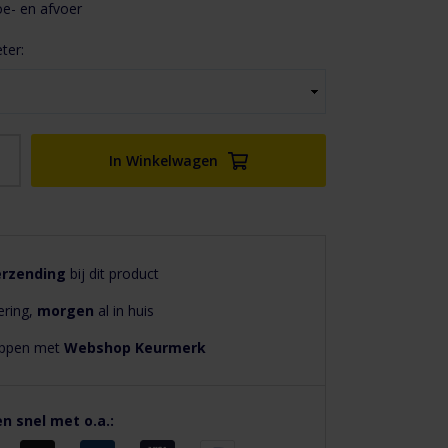
oe- en afvoer
ter:
In Winkelwagen
erzending
bij dit product
ering,
morgen
al in huis
hoppen met
Webshop Keurmerk
en snel met o.a.: