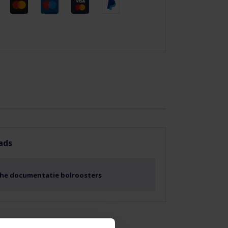
ads
he documentatie bolroosters