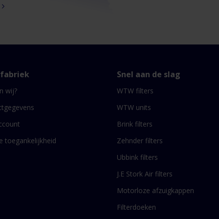
Rooster
type
choepen
n
uggengaas
rfabriek
Snel aan de slag
n wij?
WTW filters
ctgegevens
WTW units
ccount
Brink filters
le toegankelijkheid
Zehnder filters
Ubbink filters
J.E Stork Air filters
Motorloze afzuigkappen
Filterdoeken