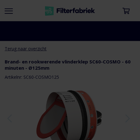
Terug naar overzicht
Brand- en rookwerende vlinderklep SC60-COSMO - 60
minuten - Ø125mm
aar het
e van de
Artikelnr: SC60-COSMO125
eldingen-
rij