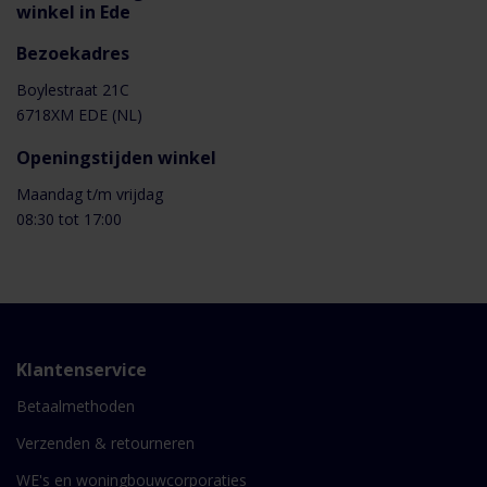
winkel in Ede
Productvideo
Bezoekadres
Boylestraat 21C
6718XM EDE (NL)
Openingstijden winkel
Maandag t/m vrijdag
08:30 tot 17:00
Klantenservice
Betaalmethoden
Verzenden & retourneren
WE's en woningbouwcorporaties