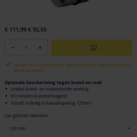
aar het
n van de
eldingen-
€ 111,99
€ 92,55
rij
Het product is helaas niet direct leverbaar, maar u kunt wel
direct bestellen.
Optimale bescherming tegen brand en rook
Unieke brand- en rookwerende werking
60 minuten brandvertragend
Schuift volledig in kanaal/sparing 125mm
Uw gekozen diameter: