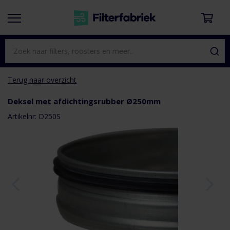
Terug naar overzicht
Deksel met afdichtingsrubber Ø250mm
aar het
e van de
Artikelnr: D250S
eldingen-
rij