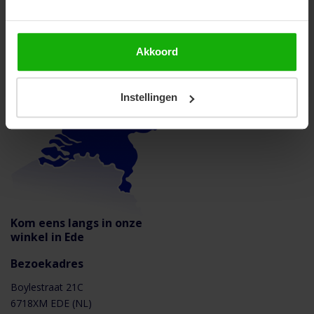
Snelle levering binnen Nederland en België
Akkoord
Instellingen
Kom eens langs in onze
winkel in Ede
Bezoekadres
Boylestraat 21C
6718XM EDE (NL)