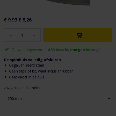
aar het
n van de
eldingen-
€ 9,99
€ 8,26
rij
Op werkdagen voor 16:30 besteld,
morgen
bezorgd
De spirobuis volledig afsluiten
Gegalvaniseerd staal
Geen tape of kit, want inclusief rubber
Gaat direct in de buis
Uw gekozen diameter: