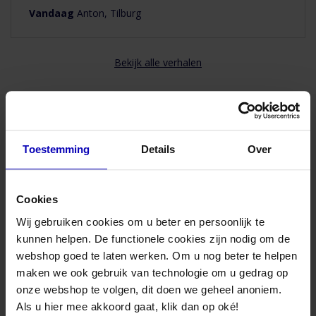
Vandaag
Anton, Tilburg
Product Type
Deksels
Kleur
Staal
Bekijk alle verhalen
Rubber
Met rubber
Advies nodig van onze specialisten?
Toestemming
Details
Over
Maandag t/m vrijdag bereikbaar
van 08:30 to 17:00 uur
Cookies
Wij gebruiken cookies om u beter en persoonlijk te
Bel naar 085-8221636
kunnen helpen. De functionele cookies zijn nodig om de
webshop goed te laten werken. Om u nog beter te helpen
Mail met ons
maken we ook gebruik van technologie om u gedrag op
onze webshop te volgen, dit doen we geheel anoniem.
Als u hier mee akkoord gaat, klik dan op oké!
Bezoek onze winkel