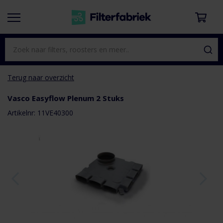
Terug naar overzicht
Vasco Easyflow Plenum 2 Stuks
aar het
e van de
Artikelnr: 11VE40300
eldingen-
rij