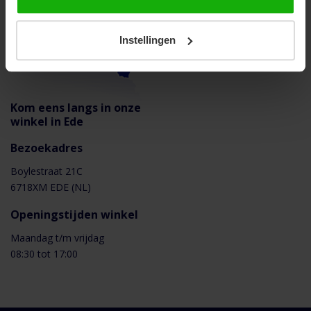
Instellingen
Kom eens langs in onze
winkel in Ede
Bezoekadres
Boylestraat 21C
6718XM EDE (NL)
Openingstijden winkel
Maandag t/m vrijdag
08:30 tot 17:00