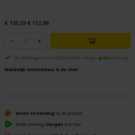
aar het
n van de
eldingen-
€ 135,59
€ 112,06
rij
Op werkdagen voor 16:30 besteld, morgen
gratis
bezorgd
Makkelijk verwerkbaar in de vloer
Gratis verzending
bij dit product
Snelle levering,
morgen
al in huis