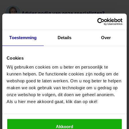
Advies nodig van onze specialisten?
Specificaties
Merk
Vasco
Maandag t/m vrijdag bereikbaar
van 08:30 to 17:00 uur
Type
Easyflow Plenum
Toestemming
Details
Over
Materiaal
PP Kunststof
Bel naar 085-8221636
Cookies
Handleidingen en Documenten
Mail met ons
Wij gebruiken cookies om u beter en persoonlijk te
kunnen helpen. De functionele cookies zijn nodig om de
Handleiding Easyflow
Bezoek onze winkel
webshop goed te laten werken. Om u nog beter te helpen
maken we ook gebruik van technologie om u gedrag op
Snelle levering binnen Nederland en België
onze webshop te volgen, dit doen we geheel anoniem.
Als u hier mee akkoord gaat, klik dan op oké!
Akkoord