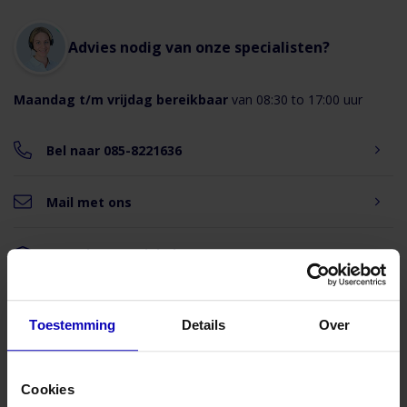
Advies nodig van onze specialisten?
Maandag t/m vrijdag bereikbaar
van 08:30 to 17:00 uur
Bel naar 085-8221636
Mail met ons
Bezoek onze winkel
Snelle levering binnen Nederland en België
Toestemming
Details
Over
Cookies