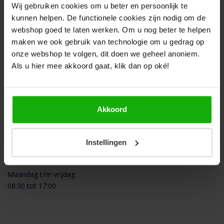
Wij gebruiken cookies om u beter en persoonlijk te
kunnen helpen. De functionele cookies zijn nodig om de
webshop goed te laten werken. Om u nog beter te helpen
maken we ook gebruik van technologie om u gedrag op
onze webshop te volgen, dit doen we geheel anoniem.
Als u hier mee akkoord gaat, klik dan op oké!
Kom eens langs in onze
winkel in Ede
Bezoekadres
Akkoord
Boylestraat 21C
6718XM EDE (NL)
Instellingen
Openingstijden winkel
Maandag t/m vrijdag
08:30 tot 17:00