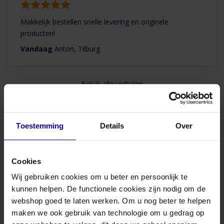
Makkelijk bestellen snelle levering en originele
producten!
Vandaag
Anton, Tilburg
Bekijk alle verhalen
Toestemming
Details
Over
Advies nodig van onze specialisten?
Cookies
Maandag t/m vrijdag bereikbaar
van 08:30 to 17:00 uur
Wij gebruiken cookies om u beter en persoonlijk te
kunnen helpen. De functionele cookies zijn nodig om de
Bel naar 085-8221636
webshop goed te laten werken. Om u nog beter te helpen
maken we ook gebruik van technologie om u gedrag op