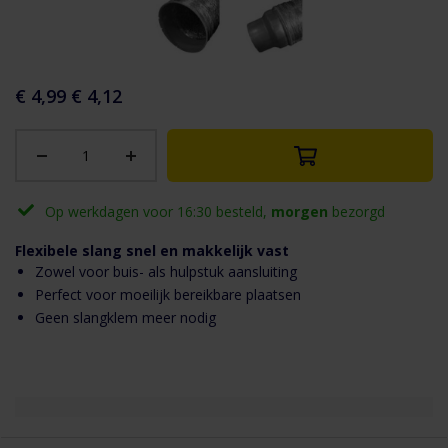
aar het
n van de
eldingen-
€ 4,99
€ 4,12
rij
Op werkdagen voor 16:30 besteld,
morgen
bezorgd
Flexibele slang snel en makkelijk vast
Zowel voor buis- als hulpstuk aansluiting
Perfect voor moeilijk bereikbare plaatsen
Geen slangklem meer nodig