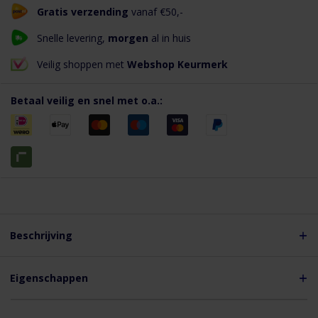
Gratis verzending
vanaf €50,-
Snelle levering,
morgen
al in huis
Veilig shoppen met
Webshop Keurmerk
Betaal veilig en snel met o.a.:
Beschrijving
Guso montagering Ø 150mm voor montage
slang op buis of hulpstuk
Eigenschappen
Eigenschappen
Het verbinden van
flexibele slang
aan een aansluitmond is een