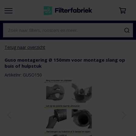
Terug naar overzicht
Guso montagering Ø 150mm voor montage slang op
buis of hulpstuk
aar het
e van de
Artikelnr: GUSO150
eldingen-
rij