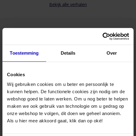
Kleur
Geel
Bekijk alle verhalen
Rubber
Zonder rubber
De voordelen van de Guso ring:
- géén
slangklem
benodigd.
Advies nodig van onze specialisten?
Toestemming
Details
Over
- werkzaamheden volledig handmatig, zonder gereedschap.
Maandag t/m vrijdag bereikbaar
van 08:30 to 17:00 uur
- geschikt voor verbinding in buis of over een hulpstuk.
Cookies
Bel naar 085-8221636
Wij gebruiken cookies om u beter en persoonlijk te
- geen insnoering of beschadiging van flexibele slang
kunnen helpen. De functionele cookies zijn nodig om de
Mail met ons
webshop goed te laten werken. Om u nog beter te helpen
- past in de meest gebruikelijke aluminium of kunststof flexibele
maken we ook gebruik van technologie om u gedrag op
slang
Bezoek onze winkel
onze webshop te volgen, dit doen we geheel anoniem.
Als u hier mee akkoord gaat, klik dan op oké!
Snelle levering binnen Nederland en België
- montage van flexibele slang tot 50% sneller gerealiseerd.