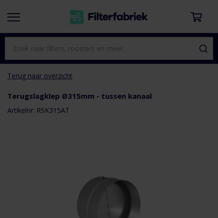
Terug naar overzicht
Terugslagklep Ø315mm - tussen kanaal
aar het
e van de
Artikelnr: RSK315AT
eldingen-
rij