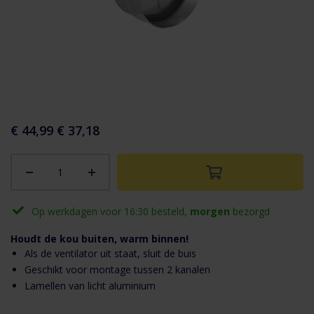
aar het
n van de
eldingen-
€ 44,99
€ 37,18
rij
Op werkdagen voor 16:30 besteld,
morgen
bezorgd
Houdt de kou buiten, warm binnen!
Als de ventilator uit staat, sluit de buis
Geschikt voor montage tussen 2 kanalen
Lamellen van licht aluminium