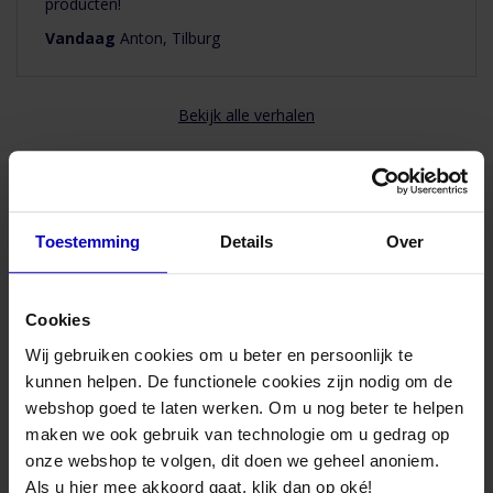
producten!
Product Type
Terugslagkleppen
Vandaag
Anton, Tilburg
Kleur
Staal
Bekijk alle verhalen
Toestemming
Details
Over
Advies nodig van onze specialisten?
Maandag t/m vrijdag bereikbaar
van 08:30 to 17:00 uur
Cookies
Wij gebruiken cookies om u beter en persoonlijk te
Bel naar 085-8221636
kunnen helpen. De functionele cookies zijn nodig om de
webshop goed te laten werken. Om u nog beter te helpen
maken we ook gebruik van technologie om u gedrag op
Mail met ons
onze webshop te volgen, dit doen we geheel anoniem.
Als u hier mee akkoord gaat, klik dan op oké!