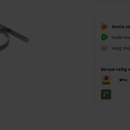
Gratis v
Snelle lev
Veilig s
Betaal veilig 