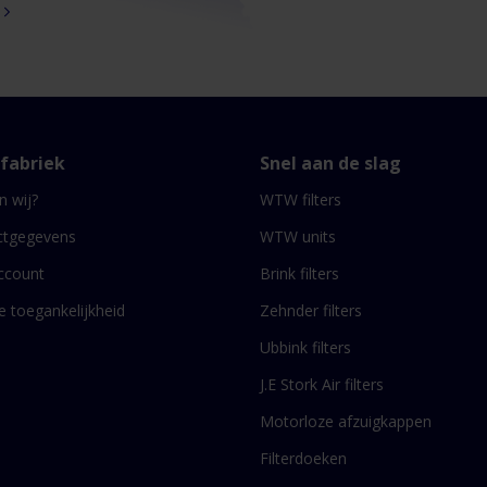
rfabriek
Snel aan de slag
n wij?
WTW filters
ctgegevens
WTW units
ccount
Brink filters
le toegankelijkheid
Zehnder filters
Ubbink filters
J.E Stork Air filters
Motorloze afzuigkappen
Filterdoeken