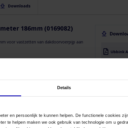
Eigenschappen
Downloads
Downloads
gel
Ubbink
Merk
Aerfoam -
ameter 186mm (0169082)
bbink
Installation
instructions
Downlo
1.24
Bediening
mm voor vastzetten van dakdoorvoerpijp aan
MB
via
Ubbink A
app
ee
Product
Type
Details
akdoorvoeren
Goede service snelle levering
eter en persoonlijk te kunnen helpen. De functionele cookies z
eter te helpen maken we ook gebruik van technologie om u gedr