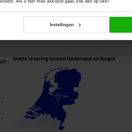
Makkelijk bestellen snelle levering en
noniem. Als u hier mee akkoord gaat, klik dan op oké!
originele producten!
Vandaag
Anton, Tilburg
Instellingen
Snelle levering binnen Nederland en België
en?