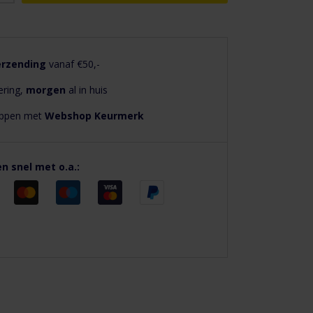
erzending
vanaf €50,-
ering,
morgen
al in huis
hoppen met
Webshop Keurmerk
en snel met o.a.: