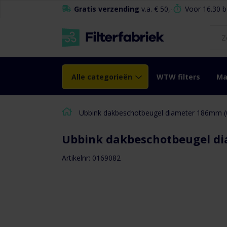
de
Gratis verzending
v.a. € 50,-
Voor 16.30 b
inhoud
Alle categorieën
WTW filters
Ma
Ubbink dakbeschotbeugel diameter 186mm 
Ubbink dakbeschotbeugel d
Ga naar het
einde van de
Artikelnr: 0169082
afbeeldingen-
gallerij