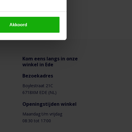
Akkoord
Kom eens langs in onze
winkel in Ede
Bezoekadres
Boylestraat 21C
6718XM EDE (NL)
Openingstijden winkel
Maandag t/m vrijdag
08:30 tot 17:00