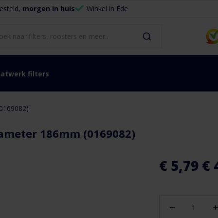
esteld,
morgen in huis
Winkel in Ede
atwerk filters
(0169082)
iameter 186mm (0169082)
€ 5,79
€ 