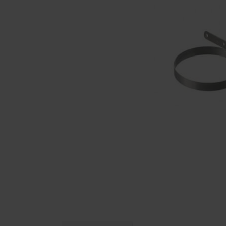
Ga naar het
begin van de
afbeeldingen-
gallerij