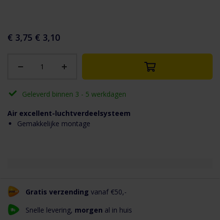
aar het
n van de
eldingen-
€ 3,75
€ 3,10
rij
Geleverd binnen 3 - 5 werkdagen
Air excellent-luchtverdeelsysteem
Gemakkelijke montage
Gratis verzending
vanaf €50,-
Snelle levering,
morgen
al in huis