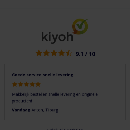
montage beugel voor de Ubbink: AE35sc, AE48sc, AE55sc.
Merk
Ubbink
Ubbink Aerfoam - Installation instructions
1.24 MB
Bediening via app
Nee
Kenmerken
Stevig materiaal
Product Type
Luchtverdeelsysteem
Makkelijk in gebruik
Laag geluidsniveau
Anti bacterieel
Eenvoudige montage
9.1 / 10
Productvideo
Goede service snelle levering
Makkelijk bestellen snelle levering en originele
producten!
Vandaag
Anton, Tilburg