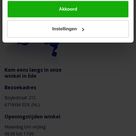
Downloads
Akkoord
Ubbink Aerfoam - Installation instructions
Instellingen
Kom eens langs in onze
winkel in Ede
Bezoekadres
Boylestraat 21C
6718XM EDE (NL)
Openingstijden winkel
Maandag t/m vrijdag
08:30 tot 17:00