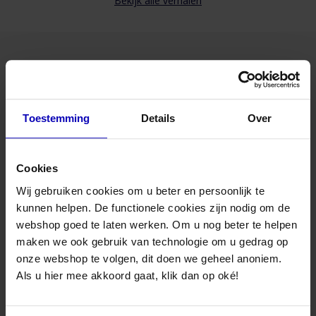
Bekijk alle verhalen
Advies nodig van onze specialisten?
Toestemming
Details
Over
Maandag t/m vrijdag bereikbaar
van 08:30 to 17:00 uur
Specificaties
Merk
Ubbink
Bel naar 085-8221636
Cookies
Type
univ.monta
Wij gebruiken cookies om u beter en persoonlijk te
Mail met ons
kunnen helpen. De functionele cookies zijn nodig om de
Materiaal
PP Kunststo
webshop goed te laten werken. Om u nog beter te helpen
maken we ook gebruik van technologie om u gedrag op
Bezoek onze winkel
Handleiding & Technische specificaties
onze webshop te volgen, dit doen we geheel anoniem.
Snelle levering binnen Nederland en België
Als u hier mee akkoord gaat, klik dan op oké!
Handleiding