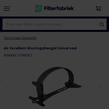
Terug naar overzicht
Air Excellent Montagebeugel Universeel
aar het
e van de
Artikelnr: 0188567
eldingen-
rij