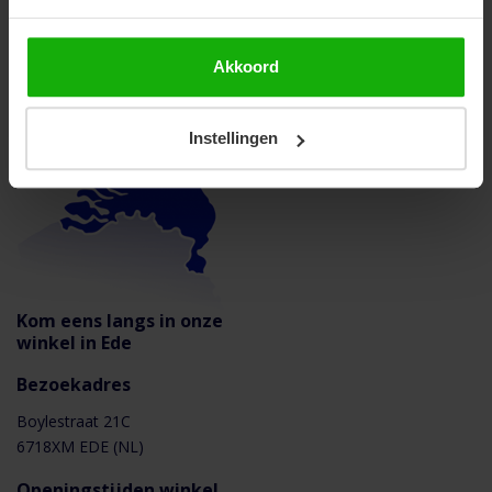
Snelle levering binnen Nederland en België
Akkoord
Instellingen
Kom eens langs in onze
winkel in Ede
Bezoekadres
Boylestraat 21C
6718XM EDE (NL)
Openingstijden winkel