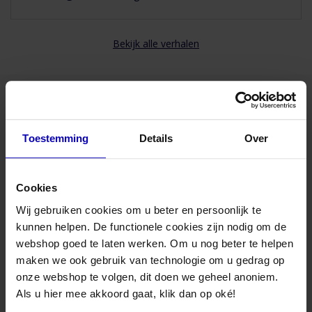
Bekijk alle verhalen
Advies nodig van onze specialisten?
Toestemming
Details
Over
Maandag t/m vrijdag bereikbaar
van 08:30 to 17:00 uur
Cookies
Bel naar 085-8221636
Wij gebruiken cookies om u beter en persoonlijk te
kunnen helpen. De functionele cookies zijn nodig om de
webshop goed te laten werken. Om u nog beter te helpen
Mail met ons
maken we ook gebruik van technologie om u gedrag op
onze webshop te volgen, dit doen we geheel anoniem.
Bezoek onze winkel
Als u hier mee akkoord gaat, klik dan op oké!