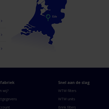
rfabriek
Snel aan de slag
n wij?
WTW filters
ctgegevens
WTW units
ccount
Brink filters