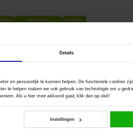
mm
Merk
uismerk
Bediening
via
asten
app
Details
ee
Product
Type
eter en persoonlijk te kunnen helpen. De functionele cookies z
uchtfilter
eter te helpen maken we ook gebruik van technologie om u gedr
noniem. Als u hier mee akkoord gaat, klik dan op oké!
Geschikt
voor
ucht-
Instellingen
fvoer
ucht-