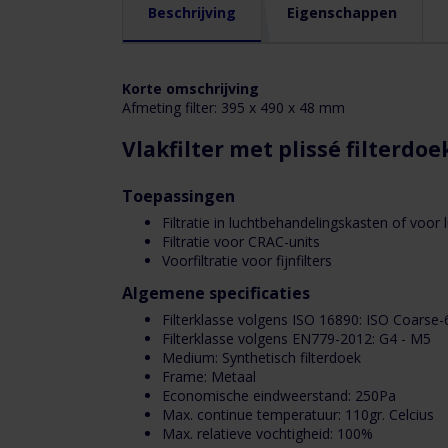
omschrijving
Beschrijving
Eigenschappen
Afmeting
filter:
395
x
Korte omschrijving
P
490
Afmeting filter: 395 x 490 x 48 mm
s
x
48
Vlakfilter met plissé filterdoek
mm
3
Toepassingen
Vlakfilter
Filtratie in luchtbehandelingskasten of voor 
met
Filtratie voor CRAC-units
plissé
Voorfiltratie voor fijnfilters
filterdoek
Algemene specificaties
16
4
Filterklasse volgens ISO 16890: ISO Coars
x
Filterklasse volgens EN779-2012: G4 - M5
20
Medium: Synthetisch filterdoek
x
Frame: Metaal
Economische eindweerstand: 250Pa
2
Max. continue temperatuur: 110gr. Celcius
4
-
Max. relatieve vochtigheid: 100%