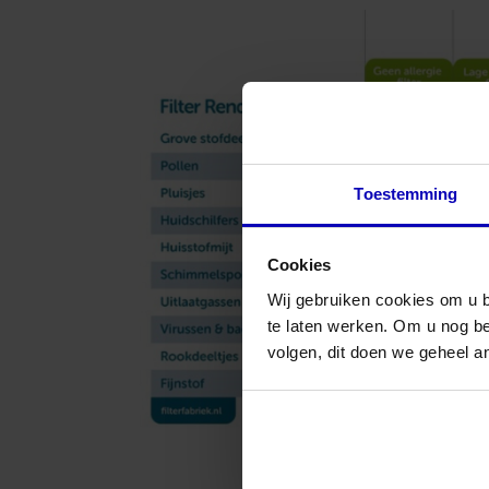
Filterklasse
G4
H
Toepassingen
Filtratie
in
luchtbehandelingsk
of
Toestemming
voor
N
luchtinlaatroosters
Filtratie
voor
Cookies
CRAC-
Wij gebruiken cookies om u b
units
L
Voorfiltratie
te laten werken. Om u nog b
voor
volgen, dit doen we geheel a
fijnfilters
Algemene
L
specificaties
a
Filterklasse
volgens
L