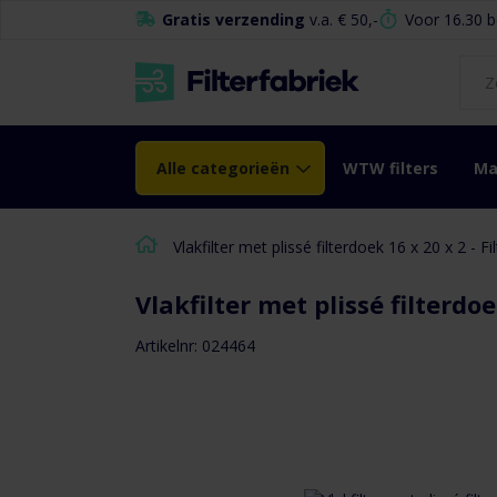
de
Gratis verzending
v.a. € 50,-
Voor 16.30 b
inhoud
Alle categorieën
WTW filters
Ma
Vlakfilter met plissé filterdoek 16 x 20 x 2 - F
Vlakfilter met plissé filterdoe
Ga naar het
einde van de
Artikelnr: 024464
afbeeldingen-
gallerij