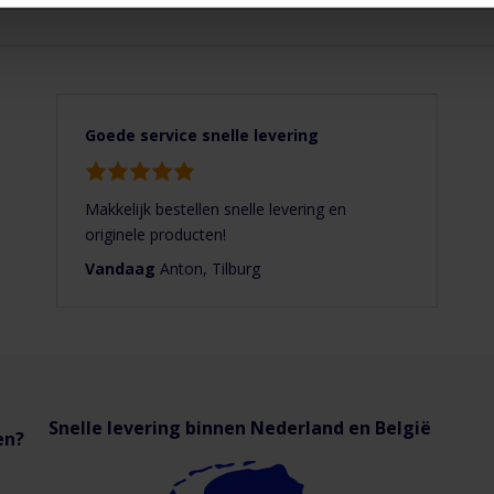
oevoer
Filterklasse
4
Goede service snelle levering
Makkelijk bestellen snelle levering en
originele producten!
Vandaag
Anton, Tilburg
Snelle levering binnen Nederland en België
en?