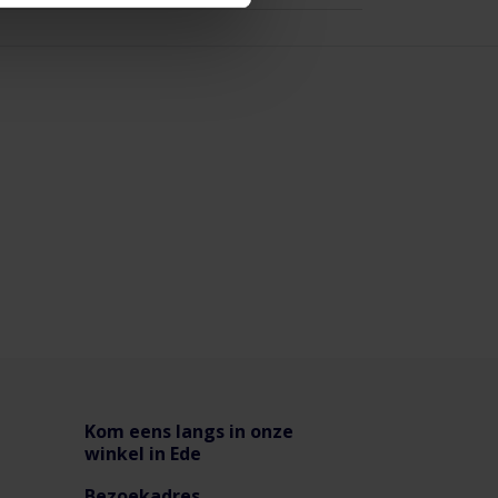
Kom eens langs in onze
winkel in Ede
Bezoekadres