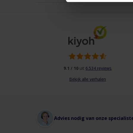
ISO
t
16890:
ISO
Coarse-
65%
G
-
ISO
ePM10-
50%
Filterklasse
volgens
EN779-
2012:
9.1 / 10
uit
6.534 reviews
G4
-
Bekijk alle verhalen
M5
Medium:
Synthetisch
filterdoek
Frame:
Metaal
Advies nodig van onze specialist
Economische
eindweerstand:
250Pa