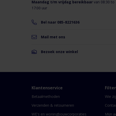
Maandag t/m vrijdag bereikbaar
van 08:30 to
Max.
continue
17:00 uur
temperatuur:
110gr.
Celcius
Bel naar 085-8221636
Max.
relatieve
vochtigheid:
Mail met ons
100%
Bezoek onze winkel
Downloads
FZG35
paneelfilter
metalen
Klantenservice
Filte
kader G4
Betaalmethoden
Wie zij
Verzenden & retourneren
Conta
WE's en woningbouwcorporaties
Mijn a