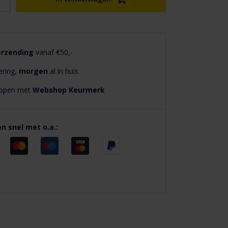
erzending
vanaf €50,-
ering,
morgen
al in huis
hoppen met
Webshop Keurmerk
en snel met o.a.: