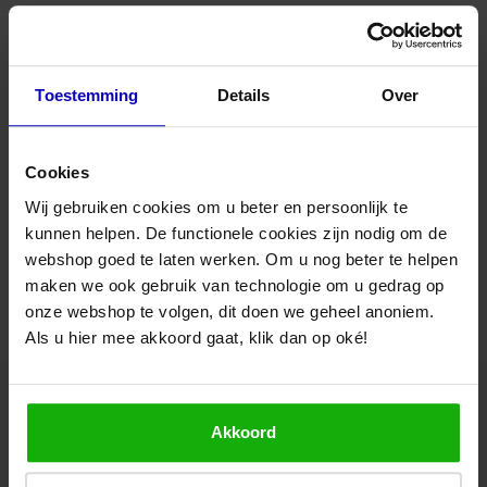
Meest moderne communicatiemogelijkheden
Met app te besturen
9.1 / 10
Standaard voorzien van 'Brink Home'
Met enthalpiewisselaar
Bediening via app
Nee
Compact formaat
Stille werking
Toestemming
Details
Over
Goede service snelle levering
Optimale balans tussen thermisch rendement en
Toepassing
Muur / gevel
energieverbruik
WTW
Technische specificaties:
Cookies
Makkelijk bestellen snelle levering en originele
Product Type
WTW units
Merk
Brink
producten!
Wij gebruiken cookies om u beter en persoonlijk te
Capaciteit
300 m3/h
kunnen helpen. De functionele cookies zijn nodig om de
Geschikt voor
Lucht-afvoer
Vandaag
Anton, Tilburg
Voedingsspanning
230V - 50Hz
webshop goed te laten werken. Om u nog beter te helpen
Lucht-toevoer
Kanaaldiameter
Ø160mm
maken we ook gebruik van technologie om u gedrag op
Woonhuisaansluiting
Links
Aansluitingen
4 boven
Capaciteit m3/h
300
onze webshop te volgen, dit doen we geheel anoniem.
Bekijk alle verhalen
Afmetingen
650 x 750 x 560 mm (HxBxD)
Als u hier mee akkoord gaat, klik dan op oké!
Type stekker
Randaarde
Geluidsniveau db max.
49
Documenten & handleidingen
Installatie handleiding
Brochure
Akkoord
Advies nodig van onze specialisten?
Productvideo