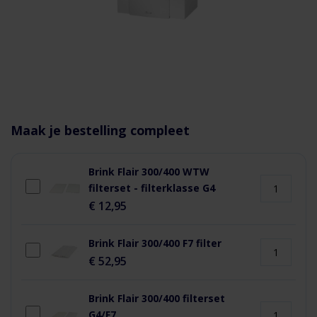
aar het
n van de
eldingen-
Maak je bestelling compleet
rij
Brink Flair 300/400 WTW
filterset - filterklasse G4
€ 12,95
Brink Flair 300/400 F7 filter
€ 52,95
Brink Flair 300/400 filterset
G4/F7