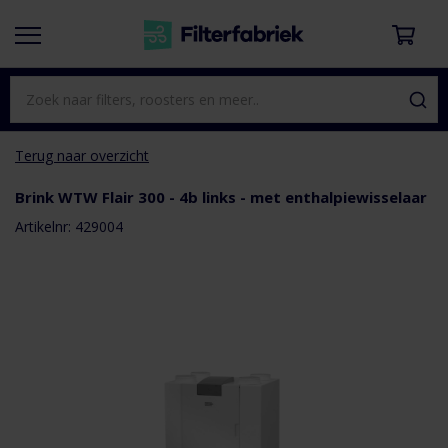
Terug naar overzicht
Brink WTW Flair 300 - 4b links - met enthalpiewisselaar
aar het
e van de
Artikelnr: 429004
eldingen-
rij