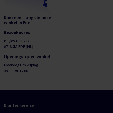
Flair 300 4b - Installatie handleiding
Kom eens langs in onze
Bekijk alle downloads
winkel in Ede
Bezoekadres
Boylestraat 21C
6718XM EDE (NL)
Openingstijden winkel
Maandag t/m vrijdag
08:30 tot 17:00
Klantenservice