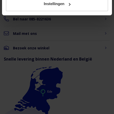
Instellingen
Maandag t/m vrijdag bereikbaar
van 08:30 to 17:00 uur
Bel naar 085-8221636
Mail met ons
Bezoek onze winkel
Snelle levering binnen Nederland en België
Downloads
Brink Flair WTW units - Leaflet