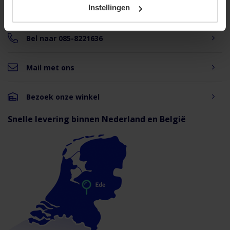
Instellingen
Maandag t/m vrijdag bereikbaar
van 08:30 to 17:00 uur
Productvideo
Bel naar 085-8221636
Mail met ons
Bezoek onze winkel
Snelle levering binnen Nederland en België
Bekijk alle productvideo's
Downloads