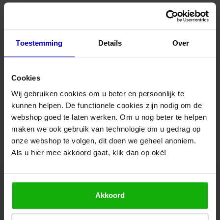
Voordelen Brink Flair
9.1 / 10
Bediening via app
Nee
Meest moderne communicatiemogelijkheden
Standaard voorzien van 'Brink Home'
Toepassing
Muur / gevel
Toestemming
Details
Over
Compact formaat
Goede service snelle levering
Stille werking
Flair 300/400: dé nieuwe standaard in ventilatie met WTW
Product Type
WTW units
Optimale balans tussen thermisch rendement en
energieverbruik
Cookies
Makkelijk bestellen snelle levering en originele
Geschikt voor
Lucht-afvoer
Technische specificaties:
producten!
Lucht-toevoer
Wij gebruiken cookies om u beter en persoonlijk te
Merk
Brink
kunnen helpen. De functionele cookies zijn nodig om de
Vandaag
Anton, Tilburg
Capaciteit
300 m3/h
Capaciteit m3/h
300
webshop goed te laten werken. Om u nog beter te helpen
Voedingsspanning
230V - 50Hz
maken we ook gebruik van technologie om u gedrag op
Kanaaldiameter
Ø160mm
Geluidsniveau db max.
49
onze webshop te volgen, dit doen we geheel anoniem.
Bekijk alle verhalen
Woonhuisaansluiting
Links
Als u hier mee akkoord gaat, klik dan op oké!
Aansluitingen
4 boven
Afmetingen
650 x 750 x 560 mm (HxBxD)
Type stekker
Randaarde
Documenten & handleidingen
Akkoord
Installatie handleiding
Advies nodig van onze specialisten?
Brochure