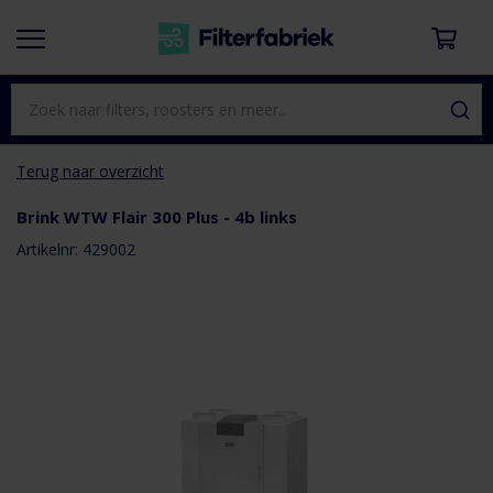
Terug naar overzicht
Brink WTW Flair 300 Plus - 4b links
aar het
e van de
Artikelnr: 429002
eldingen-
rij