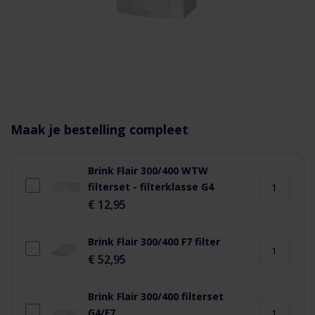
aar het
n van de
eldingen-
Maak je bestelling compleet
rij
Brink Flair 300/400 WTW
filterset - filterklasse G4
€ 12,95
Brink Flair 300/400 F7 filter
€ 52,95
Brink Flair 300/400 filterset
G4/F7