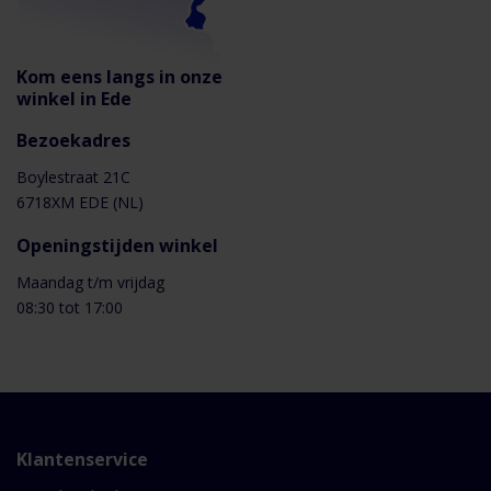
Brink Flair WTW units - Leaflet
Kom eens langs in onze
Flair 300 4b - Installatie handleiding
winkel in Ede
Bezoekadres
Bekijk alle downloads
Boylestraat 21C
6718XM EDE (NL)
Openingstijden winkel
Maandag t/m vrijdag
08:30 tot 17:00
Klantenservice