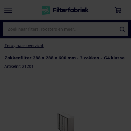
Terug naar overzicht
Zakkenfilter 288 x 288 x 600 mm - 3 zakken – G4 klasse
aar het
e van de
Artikelnr: 21201
eldingen-
rij