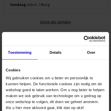
Lucht-toevoer
Vandaag
Anton, Tilburg
Filterklasse / Rendement volgens
G4
Filterklasse ISO
Coarse 65%
EN779-2012
Filtermateriaal
Meerlaags synthetisch
Bekijk alle verhalen
Frame
Verzinkt staal
Afmetingen in mm (BxHxL)
288 x 288 x 600
Max. continue temperatuur
80 graden celsius
Aanbevolen eindweerstand
250 Pa
Beginweerstand
30 Pa
Advies nodig van onze specialisten?
Aantal zakken
3
Toestemming
Details
Over
Debiet m3/uur
850
Maandag t/m vrijdag bereikbaar
van 08:30 to 17:00 uur
Cookies
Downloads
Wij gebruiken cookies om u beter en persoonlijk te
Bel naar 085-8221636
kunnen helpen. De functionele cookies zijn nodig om de
webshop goed te laten werken. Om u nog beter te helpen
Zakkenfilters ISO Coarse 65%
Mail met ons
maken we ook gebruik van technologie om u gedrag op
onze webshop te volgen, dit doen we geheel anoniem.
Als u hier mee akkoord gaat, klik dan op oké!
Bezoek onze winkel