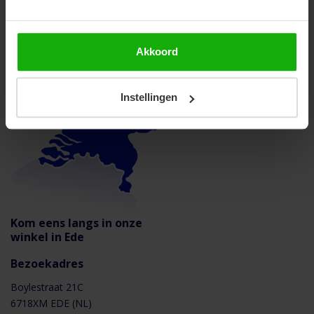
Snelle levering binnen Nederland en België
Akkoord
Instellingen
Kom eens langs in onze
winkel in Ede
Bezoekadres
Boylestraat 21C
6718XM EDE (NL)