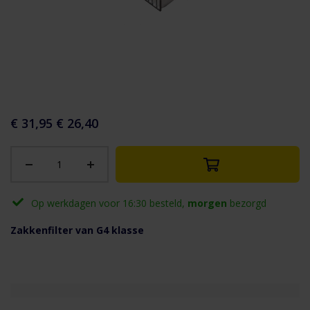
aar het
n van de
eldingen-
€ 31,95
€ 26,40
rij
Op werkdagen voor 16:30 besteld,
morgen
bezorgd
Zakkenfilter van G4 klasse