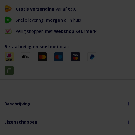
Gratis verzending
vanaf €50,-
Snelle levering,
morgen
al in huis
Veilig shoppen met
Webshop Keurmerk
Betaal veilig en snel met o.a.:
Beschrijving
Korte omschrijving
Synthetisch zakkenfilter IFS85 288x288x600mm - 3 zakken –
Eigenschappen
Filterklasse G4