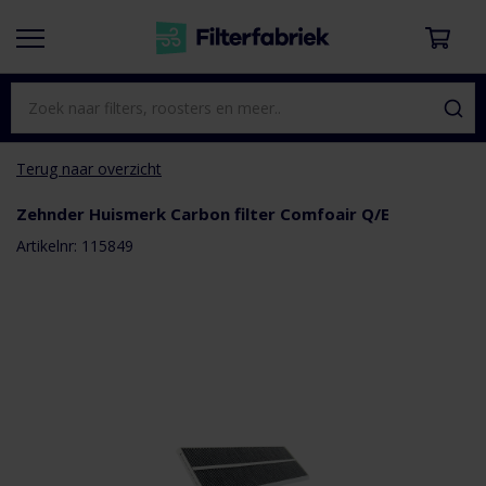
Terug naar overzicht
Zehnder Huismerk Carbon filter Comfoair Q/E
aar het
e van de
Artikelnr: 115849
eldingen-
rij