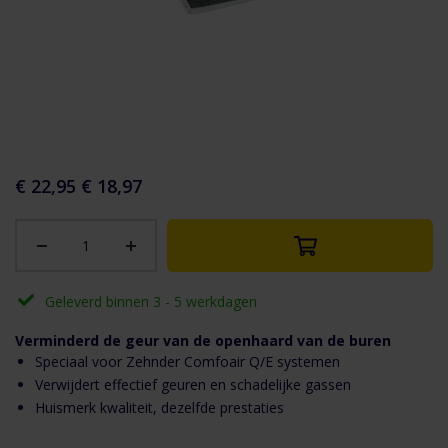
aar het
n van de
eldingen-
€ 22,95
€ 18,97
rij
Geleverd binnen 3 - 5 werkdagen
Verminderd de geur van de openhaard van de buren
Speciaal voor Zehnder Comfoair Q/E systemen
Verwijdert effectief geuren en schadelijke gassen
Huismerk kwaliteit, dezelfde prestaties