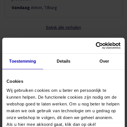
-
Minder stofzuigen door minder stofophoping
Vandaag
Anton, Tilburg
-
Minder kans op virusverspreiding
- Minder stof in uw huis
-
Minder huidschilfers van mens en dier
-
Minder huisstofmijt
Bekijk alle verhalen
-
Minder schimmelsporen
-
Minder fijnstof
Kortom, betere leefomstandigheden in uw eigen huis!
Waarom Zehnder ComfoAir Q - WTW filters bij
Advies nodig van onze specialisten?
Toestemming
Details
Over
FilterFabriek.nl bestellen
Maandag t/m vrijdag bereikbaar
van 08:30 to 17:00 uur
-
Onze filterkwaliteit wordt aanbevolen door de grootste fabrikanten
Cookies
van WTW filtersystemen
Wij gebruiken cookies om u beter en persoonlijk te
-
Het beschermen van de interne componenten in de WTW-unit.
Bel naar 085-8221636
kunnen helpen. De functionele cookies zijn nodig om de
-
Het beschermen en schoonhouden van de kanalen.
-
Sterk en van hoge kwaliteit.
webshop goed te laten werken. Om u nog beter te helpen
-
Hoog stofhoudend vermogen. (testrapport op aanvraag)
Mail met ons
maken we ook gebruik van technologie om u gedrag op
-
M1 brandwerend medium verkrijbaar op aanvraag.
onze webshop te volgen, dit doen we geheel anoniem.
Als u hier mee akkoord gaat, klik dan op oké!
Bezoek onze winkel