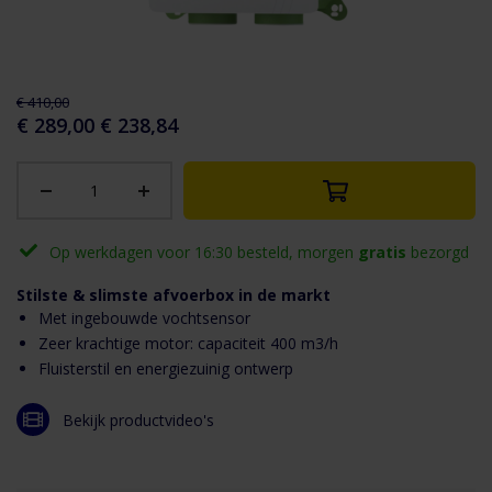
aar het
n van de
eldingen-
€ 410,00
rij
€ 289,00
€ 238,84
Op werkdagen voor 16:30 besteld, morgen
gratis
bezorgd
Stilste & slimste afvoerbox in de markt
Met ingebouwde vochtsensor
Zeer krachtige motor: capaciteit 400 m3/h
Fluisterstil en energiezuinig ontwerp
Bekijk productvideo's