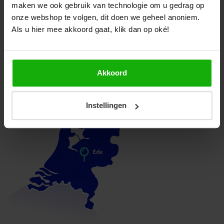
Plafond
maken we ook gebruik van technologie om u gedrag op
Bel naar 085-8221636
onze webshop te volgen, dit doen we geheel anoniem.
Product Type
Woonhuisventilator
Als u hier mee akkoord gaat, klik dan op oké!
Mail met ons
Downloads
Geschikt voor
Lucht-afvoer
Bezoek onze winkel
Kleur
Groen
DucoBox Silent 2.0 - Installatiehandleiding
Akkoord
Wit
Snelle levering binnen Nederland en België
DucoBox Silent 2.0 - Technische specificaties
Bediening
Geen bediening
Instellingen
Met vochtsensor
Ja
Bekijk alle downloads
Energie-efficiëntieklasse
B
Type motor
DC
Capaciteit m3/h
450
Geluidsniveau db max.
46.5