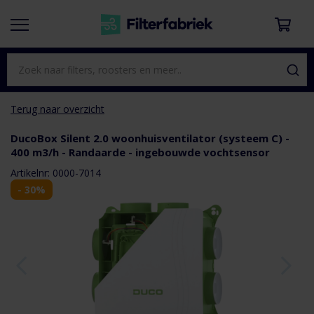
Terug naar overzicht
DucoBox Silent 2.0 woonhuisventilator (systeem C) -
400 m3/h - Randaarde - ingebouwde vochtsensor
aar het
e van de
Artikelnr: 0000-7014
eldingen-
- 30%
rij