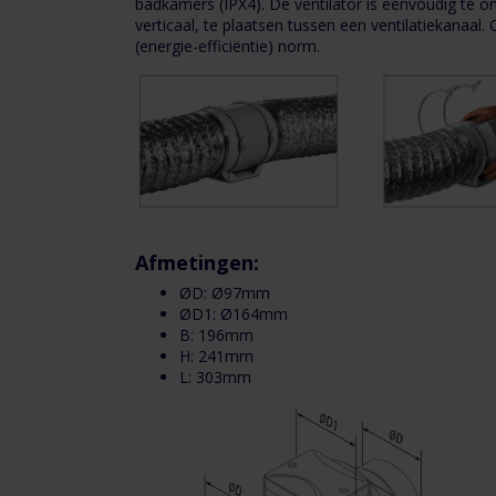
badkamers (IPX4).
De ventilator is eenvoudig te o
een
1
verticaal, te plaatsen tussen een ventilatiekanaal
aansluitdiameter
(energie-efficiëntie) norm.
van
Ø100mm
TURBO-
1
E-
100T
5
buisventilator
j
-
met
Afmetingen:
nalooptimer
ØD: Ø97mm
1
-
ØD1: Ø164mm
Ø100mm
B: 196mm
H: 241mm
L: 303mm
De
B
TURBO-
E-
100T
is
N