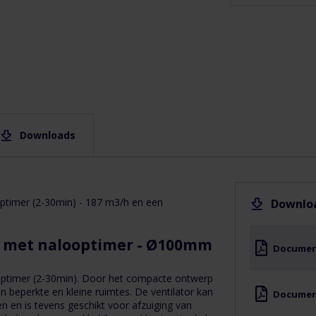
Eigenschappen
Downloads
Downloads
Documentatie
EAN
BlaubergTURBO-
(G)
E
ptimer (2-30min) - 187 m3/h en een
5.64
Downlo
058448019098
Documentatie
MB
TURBO-E
Blauberg
Lengte
- met nalooptimer - Ø100mm
buisventilator
Documen
46
192.76
KB
ptimer (2-30min).
Door het compacte ontwerp
Breedte
in beperkte en kleine ruimtes.
De ventilator kan
Document
en en is tevens geschikt voor afzuiging van
(mm)