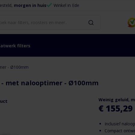
esteld,
morgen in huis
Winkel in Ede
atwerk filters
timer - Ø100mm
r - met nalooptimer - Ø100mm
Weinig geluid, m
duct
€ 155,29
Inclusief naloo
Compact ontwer