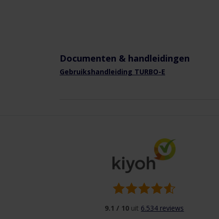
als
verticaal,
te
plaatsen
tussen
een
Documenten & handleidingen
ventilatiekanaal.
Gebruikshandleiding TURBO-E
Ook
voldoet
De
buisventilator
aan
de
ERP
2018
(energie-
efficiëntie) norm.
Afmetingen:
9.1 / 10
uit
6.534 reviews
ØD: