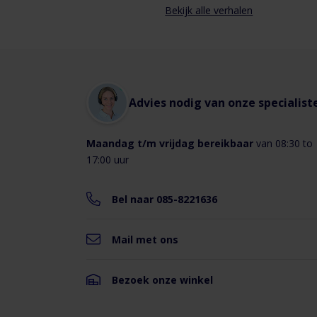
Ø97mm
Bekijk alle verhalen
ØD1:
Ø164mm
B:
196mm
H:
241mm
L:
Advies nodig van onze specialist
303mm
Maandag t/m vrijdag bereikbaar
van 08:30 to
17:00 uur
Specificaties:
230
Bel naar 085-8221636
Volt /
Voltage
50-
60Hz
Mail met ons
33
Power
Watt
Bezoek onze winkel
Ampèrage
0,21A
187
Capaciteit
m3/h