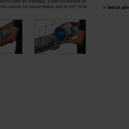
nderhouden en makkelijk, zowel horizontaal als
67
. Ook voldoet De buisventilator aan de ERP 2018
Bekijk al
Hoogte
(mm)
90
Garantie
aar
Diameter
00
mm
Merk
lauberg
Functionaliteit
alooptimer