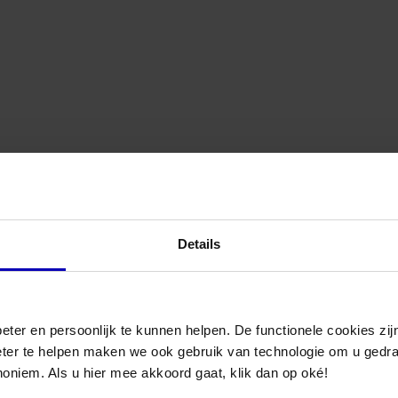
egelbaar
n
oeren
Materiaal
unststof
Bediening
via
app
ee
Details
30 Volt / 50-60Hz
Product
3 Watt
Type
,21A
uisventilator
87 m3/h
385
eter en persoonlijk te kunnen helpen. De functionele cookies z
Kleur
6 dB
eter te helpen maken we ook gebruik van technologie om u gedr
0°C
it
noniem. Als u hier mee akkoord gaat, klik dan op oké!