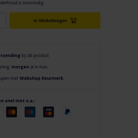
onderhoud is eenvoudig
In Winkelwagen
erzending
bij dit product
ering,
morgen
al in huis
hoppen met
Webshop Keurmerk
en snel met o.a.: