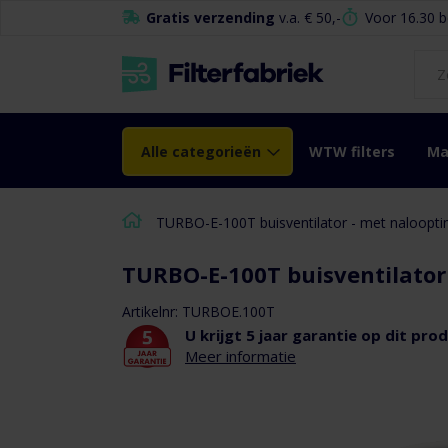
de
Gratis verzending
v.a. € 50,-
Voor 16.30 b
inhoud
Alle categorieën
WTW filters
Ma
TURBO-E-100T buisventilator - met naloop
TURBO-E-100T buisventilato
Artikelnr: TURBOE.100T
U krijgt 5 jaar garantie op dit pro
Ga naar het
Meer informatie
einde van de
afbeeldingen-
gallerij