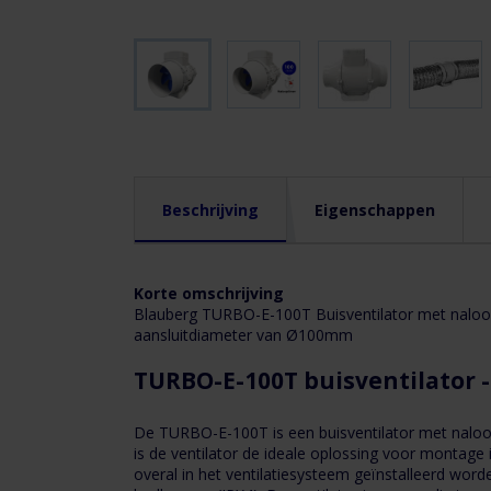
Ga naar het
begin van de
afbeeldingen-
gallerij
Korte
omschrijving
Beschrijving
Eigenschappen
Blauberg
TURBO-
E-
100T
Korte omschrijving
Buisventilator
Blauberg TURBO-E-100T Buisventilator met naloo
4
met
aansluitdiameter van Ø100mm
nalooptimer
(2-
TURBO-E-100T buisventilator 
30min)
2
-
De TURBO-E-100T is een buisventilator met naloo
187
is de ventilator de ideale oplossing voor montage 
m3/h
overal in het ventilatiesysteem geïnstalleerd word
en